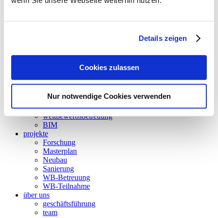
wenn Sie unsere Webseite weiterhin nutzen.
climadesign
tga-planung
energieversorgung
gebäudeautomation
betriebsoptimierung
Details zeigen
thermische bauphysik
thermische simulation
akustik
Cookies zulassen
energieaudit
strömungssimulation
besonnung und tageslicht
Nur notwendige Cookies verwenden
nachhaltigkeit
forschung
wettbewerbsbetreuung
BIM
projekte
Forschung
Masterplan
Neubau
Sanierung
WB-Betreuung
WB-Teilnahme
über uns
geschäftsführung
team