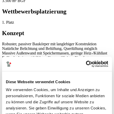
3.500 m² BGF
Wettbewerbsplatzierung
1. Platz
Konzept
Robuster, passiver Baukörper mit langlebiger Konstruktion
Natürliche Belichtung und Belüftung, Querlüftung möglich
Massive Außenwand mit Speichermassen, geringe Heiz-/Kühllast
Fußbodenheizung/-kühlung für ganzjährigen Komfort
Natürliche Lüftung, mechanische Lüftung in
Veranstaltungs-/Ausstellungsräumen
Zentrale Technik im UG, Dach frei von Technik
Photovoltaik auf dem Dach für Strom und Wärmepumpe
Diese Webseite verwendet Cookies
Bildrechte / Bildnachweis
Wir verwenden Cookies, um Inhalte und Anzeigen zu
personalisieren, Funktionen für soziale Medien anbieten
© Staab Architekten
zu können und die Zugriffe auf unsere Website zu
neuigkeiten
analysieren. Sie geben Einwilligung zu unseren Cookies,
leistungen