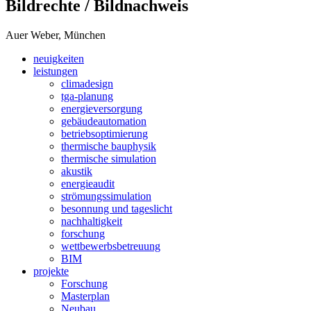
Bildrechte / Bildnachweis
Auer Weber, München
neuigkeiten
leistungen
climadesign
tga-planung
energieversorgung
gebäudeautomation
betriebsoptimierung
thermische bauphysik
thermische simulation
akustik
energieaudit
strömungssimulation
besonnung und tageslicht
nachhaltigkeit
forschung
wettbewerbsbetreuung
BIM
projekte
Forschung
Masterplan
Neubau