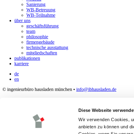
Sanierung
WB-Betreuung
WB-Teilnahme
über uns
geschäftsführung
team
philosophie
firmengebäude
technische ausstattung
mitgliedschaften
publikationen
karriere
de
en
© ingenieurbüro hausladen münchen •
info@ibhausladen.de
kontakt
impressum
Diese Webseite verwende
datenschutz
instagram
Wir verwenden Cookies, um
Startseite
anbieten zu können und die
>
Cookies, wenn Sie unsere 