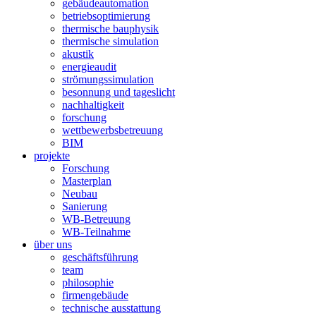
gebäudeautomation
betriebsoptimierung
thermische bauphysik
thermische simulation
akustik
energieaudit
strömungssimulation
besonnung und tageslicht
nachhaltigkeit
forschung
wettbewerbsbetreuung
BIM
projekte
Forschung
Masterplan
Neubau
Sanierung
WB-Betreuung
WB-Teilnahme
über uns
geschäftsführung
team
philosophie
firmengebäude
technische ausstattung