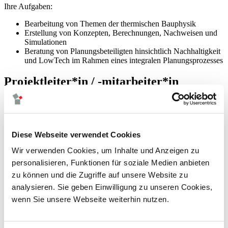
Ihre Aufgaben:
Bearbeitung von Themen der thermischen Bauphysik
Erstellung von Konzepten, Berechnungen, Nachweisen und
Simulationen
Beratung von Planungsbeteiligten hinsichtlich Nachhaltigkeit
und LowTech im Rahmen eines integralen Planungsprozesses
Projektleiter*in / -mitarbeiter*in
Akustik
Ihre Aufgaben:
Bearbeitung der Themengebiete Bau- und Raumakustik
Diese Webseite verwendet Cookies
Entwicklung akustischer Konzepte
Wir verwenden Cookies, um Inhalte und Anzeigen zu
Erstellung erforderlicher Berechnungen und Nachweise
personalisieren, Funktionen für soziale Medien anbieten
Projektmitarbeiter*in
zu können und die Zugriffe auf unsere Website zu
TGA / MSR
analysieren. Sie geben Einwilligung zu unseren Cookies,
wenn Sie unsere Webseite weiterhin nutzen.
Ihre Aufgaben:
Planung und Umsetzung anspruchsvoller Projekte im Bereich