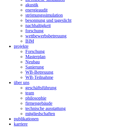
akustik
energieaudit
strömungssimulation
besonnung und tageslicht
nachhaltigkeit
forschung
wettbewerbsbetreuung
BIM
projekte
Forschung
Masterplan
Neubau
Sanierung
WB-Betreuung
WB-Teilnahme
über uns
geschäftsführung
team
philosophie
firmengebäude
technische ausstattung
mitgliedschaften
publikationen
karriere