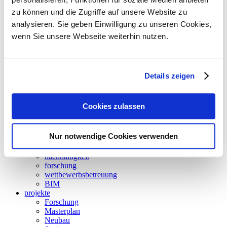
zu können und die Zugriffe auf unsere Website zu
analysieren. Sie geben Einwilligung zu unseren Cookies,
wenn Sie unsere Webseite weiterhin nutzen.
neuigkeiten
leistungen
climadesign
tga-planung
energieversorgung
Details zeigen
gebäudeautomation
betriebsoptimierung
thermische bauphysik
Cookies zulassen
thermische simulation
akustik
energieaudit
Nur notwendige Cookies verwenden
strömungssimulation
besonnung und tageslicht
nachhaltigkeit
forschung
wettbewerbsbetreuung
BIM
projekte
Forschung
Masterplan
Neubau