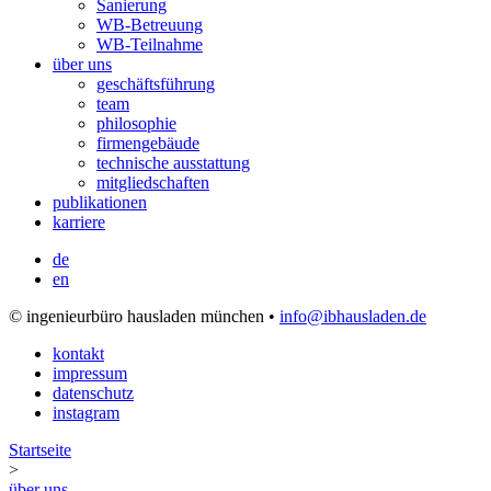
Sanierung
WB-Betreuung
WB-Teilnahme
über uns
geschäftsführung
team
philosophie
firmengebäude
technische ausstattung
mitgliedschaften
publikationen
karriere
de
en
© ingenieurbüro hausladen münchen •
info@ibhausladen.de
kontakt
impressum
datenschutz
instagram
Startseite
>
über uns