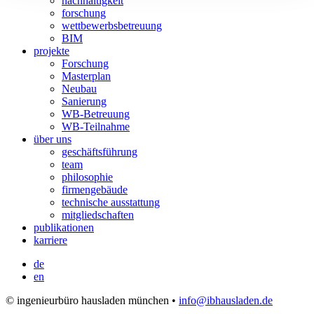
nachhaltigkeit
forschung
wettbewerbsbetreuung
BIM
projekte
Forschung
Masterplan
Neubau
Sanierung
WB-Betreuung
WB-Teilnahme
über uns
geschäftsführung
team
philosophie
firmengebäude
technische ausstattung
mitgliedschaften
publikationen
karriere
de
en
© ingenieurbüro hausladen münchen •
info@ibhausladen.de