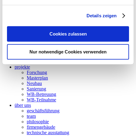
gebäudeautomation
betriebsoptimierung
thermische bauphysik
Details zeigen
thermische simulation
akustik
energieaudit
Cookies zulassen
strömungssimulation
besonnung und tageslicht
nachhaltigkeit
forschung
Nur notwendige Cookies verwenden
wettbewerbsbetreuung
BIM
projekte
Forschung
Masterplan
Neubau
Sanierung
WB-Betreuung
WB-Teilnahme
über uns
geschäftsführung
team
philosophie
firmengebäude
technische ausstattung