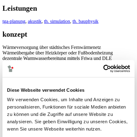
Leistungen
tga-planung
,
akustik
,
th. simulation
,
th. bauphysik
konzept
Wärmeversorgung über städtisches Fernwärmenetz
Wärmeübergabe über Heizkörper oder Fußbodenheizung
dezentrale Warmwasserbereitung mittels Friwa und DLE
natürliche Lüftung der Klassenräume
mechanische Be- und Entlüftung mit WRG der Versammlungsstätte,
Küche, Sporthalle sowie innen liegender Räume und WC's
Bildrechte / Bildnachweis
Diese Webseite verwendet Cookies
Wir verwenden Cookies, um Inhalte und Anzeigen zu
Zooey Braun, h4a Architekten
personalisieren, Funktionen für soziale Medien anbieten
neuigkeiten
zu können und die Zugriffe auf unsere Website zu
leistungen
analysieren. Sie geben Einwilligung zu unseren Cookies,
climadesign
tga-planung
wenn Sie unsere Webseite weiterhin nutzen.
energieversorgung