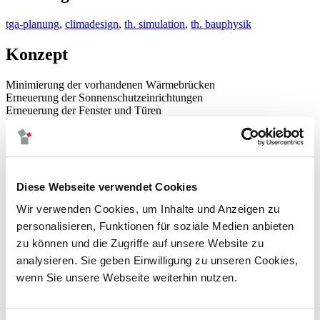
tga-planung
,
climadesign
,
th. simulation
,
th. bauphysik
Konzept
Minimierung der vorhandenen Wärmebrücken
Erneuerung der Sonnenschutzeinrichtungen
Erneuerung der Fenster und Türen
Wärmeerzeugung über Pelletkessel (Grundlast)
Wärmeerzeugung über Gasbrennwertkessel (Spitzenlast)
Wärmeübergabe über Fußbodenheizung und Heizkörper
Natürliche Be- und Entlüftung aller Klassenräume
Verbesserung der WRG der bestehenden Lüftungsanlagen
Diese Webseite verwendet Cookies
Einsatz einer Photovoltaikanlage
Wir verwenden Cookies, um Inhalte und Anzeigen zu
neuigkeiten
leistungen
personalisieren, Funktionen für soziale Medien anbieten
climadesign
zu können und die Zugriffe auf unsere Website zu
tga-planung
analysieren. Sie geben Einwilligung zu unseren Cookies,
energieversorgung
gebäudeautomation
wenn Sie unsere Webseite weiterhin nutzen.
betriebsoptimierung
thermische bauphysik
thermische simulation