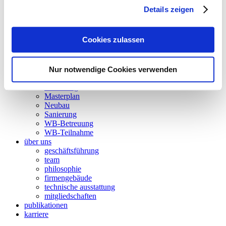
akustik
Details zeigen
energieaudit
strömungssimulation
besonnung und tageslicht
Cookies zulassen
nachhaltigkeit
forschung
wettbewerbsbetreuung
BIM
Nur notwendige Cookies verwenden
projekte
Forschung
Masterplan
Neubau
Sanierung
WB-Betreuung
WB-Teilnahme
über uns
geschäftsführung
team
philosophie
firmengebäude
technische ausstattung
mitgliedschaften
publikationen
karriere