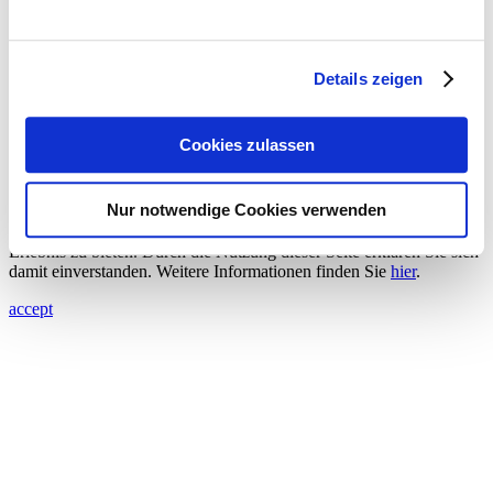
Memberships
publications
de
Details zeigen
en
© ingenieurbüro hausladen münchen •
info@ibhausladen.de
Cookies zulassen
main page
>
Sustainability
Nur notwendige Cookies verwenden
Unsere Website verwendet Cookies, um Ihnen das bestmögliche
Erlebnis zu bieten. Durch die Nutzung dieser Seite erklären Sie sich
damit einverstanden. Weitere Informationen finden Sie
hier
.
accept