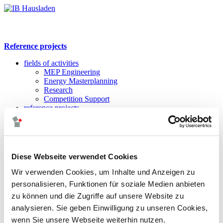
Reference projects
fields of activities
MEP Engineering
Energy Masterplanning
Research
Competition Support
reference projects
Competition Part.
Competition Sup.
Master Plan
New Build
Refurbishment
Diese Webseite verwendet Cookies
Research Project
company profile
Wir verwenden Cookies, um Inhalte und Anzeigen zu
Management
personalisieren, Funktionen für soziale Medien anbieten
Team
zu können und die Zugriffe auf unsere Website zu
Gerhard Hausladen
Office Building
analysieren. Sie geben Einwilligung zu unseren Cookies,
Technical Resource
wenn Sie unsere Webseite weiterhin nutzen.