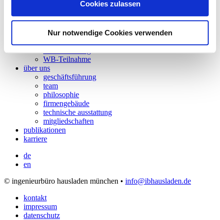
Cookies zulassen
projekte
Forschung
Masterplan
Nur notwendige Cookies verwenden
Neubau
Sanierung
WB-Betreuung
WB-Teilnahme
über uns
geschäftsführung
team
philosophie
firmengebäude
technische ausstattung
mitgliedschaften
publikationen
karriere
de
en
© ingenieurbüro hausladen münchen •
info@ibhausladen.de
kontakt
impressum
datenschutz