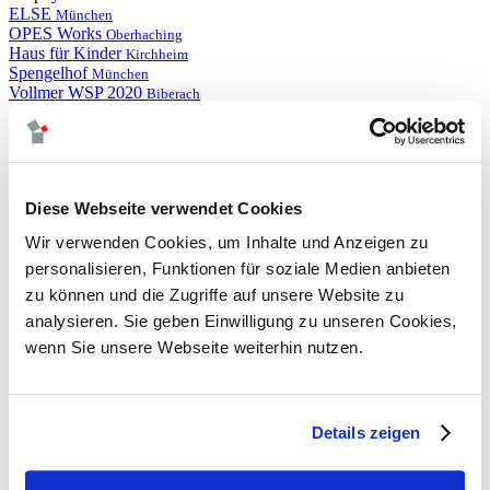
ELSE
München
OPES Works
Oberhaching
Haus für Kinder
Kirchheim
Spengelhof
München
Vollmer WSP 2020
Biberach
Rathaus
Großkarolinenfeld
weitere Projekte
neuigkeiten
leistungen
Diese Webseite verwendet Cookies
climadesign
tga-planung
Wir verwenden Cookies, um Inhalte und Anzeigen zu
energieversorgung
gebäudeautomation
personalisieren, Funktionen für soziale Medien anbieten
betriebsoptimierung
zu können und die Zugriffe auf unsere Website zu
thermische bauphysik
analysieren. Sie geben Einwilligung zu unseren Cookies,
thermische simulation
akustik
wenn Sie unsere Webseite weiterhin nutzen.
energieaudit
strömungssimulation
besonnung und tageslicht
nachhaltigkeit
Details zeigen
forschung
wettbewerbsbetreuung
BIM