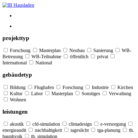
projekttyp
Forschung
Masterplan
Neubau
Sanierung
WB-
Betreuung
WB-Teilnahme
öffentlich
privat
International
National
gebäudetyp
Bildung
Flughafen
Forschung
Industrie
Kirchen
Kultur
Labor
Masterplan
Sonstiges
Verwaltung
Wohnen
leistungen
akustik
cfd-simulation
climadesign
e-versorgung
energieaudit
nachhaltigkeit
tageslicht
tga-planung
th.
bauphysik
th. simulation