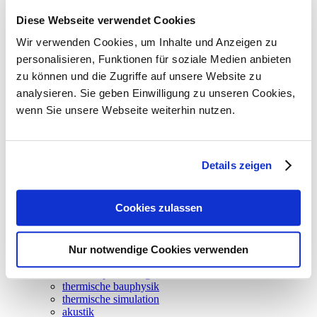
Grundriss - Schnitt
Diese Webseite verwendet Cookies
Wir verwenden Cookies, um Inhalte und Anzeigen zu
personalisieren, Funktionen für soziale Medien anbieten
zu können und die Zugriffe auf unsere Website zu
Optimierung von Oberlichter
analysieren. Sie geben Einwilligung zu unseren Cookies,
wenn Sie unsere Webseite weiterhin nutzen.
Bildrechte / Bildnachweis
Details zeigen
© Quest AG, Visualisierung: Kehrbaumarchitekten AG, München
neuigkeiten
Cookies zulassen
leistungen
climadesign
tga-planung
energieversorgung
Nur notwendige Cookies verwenden
gebäudeautomation
betriebsoptimierung
thermische bauphysik
thermische simulation
akustik