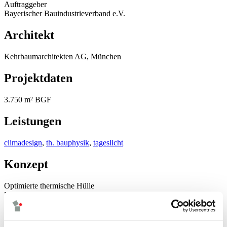
Auftraggeber
Bayerischer Bauindustrieverband e.V.
Architekt
Kehrbaumarchitekten AG, München
Projektdaten
3.750 m² BGF
Leistungen
climadesign
,
th. bauphysik
,
tageslicht
Konzept
Optimierte thermische Hülle
KfW-Effizenzhaus 70 Standard
Optimierte Tageslichtversorgung durch Oberlichter
Wärmeversorgung über Pelletkessel
Wärme- und Kälteübergabe über Fußbodenheizung