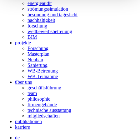
energieaudit
strömungssimulation
besonnung und tageslicht
nachhaltigkeit
forschung
wettbewerbsbetreuung
BIM
projekte
Forschung
Masterplan
Neubau
Sanierung
WB-Betreuung
WB-Teilnahme
über uns
geschäftsführung
team
philosophie
firmengebäude
technische ausstattung
mitgliedschaften
publikationen
karriere
de