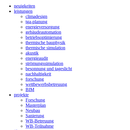
neuigkeiten
leistungen
climadesign
tga-planung
energieversorgung
gebäudeautomation
betriebsoptimierung
thermische bauphysik
thermische simulation
akustik
energieaudit
strömungssimulation
besonnung und tageslicht
nachhaltigkeit
forschung
wettbewerbsbetreuung
BIM
projekte
Forschung
Masterplan
Neubau
Sanierung
WB-Betreuung
WB-Teilnahme