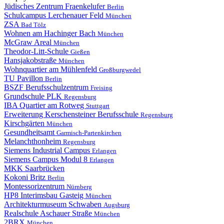
Jüdisches Zentrum Fraenkelufer
Berlin
Schulcampus Lerchenauer Feld
München
ZSA
Bad Tölz
Wohnen am Hachinger Bach
München
McGraw Areal
München
Theodor-Litt-Schule
Gießen
Hansjakobstraße
München
Wohnquartier am Mühlenfeld
Großburgwedel
TU Pavillon
Berlin
BSZF Berufsschulzentrum
Freising
Grundschule PLK
Regensburg
IBA Quartier am Rotweg
Stuttgart
Erweiterung Kerschensteiner Berufsschule
Regensburg
Kirschgärten
München
Gesundheitsamt
Garmisch-Partenkirchen
Melanchthonheim
Regensburg
Siemens Industrial Campus
Erlangen
Siemens Campus Modul 8
Erlangen
MKK Saarbrücken
Kokoni Britz
Berlin
Montessorizentrum
Nürnberg
HP8 Interimsbau Gasteig
München
Architekturmuseum Schwaben
Augsburg
Realschule Aschauer Straße
München
2BRX
München