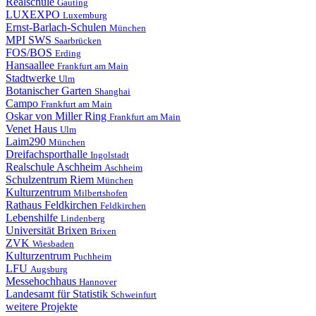
Realschule
Gauting
LUXEXPO
Luxemburg
Ernst-Barlach-Schulen
München
MPI SWS
Saarbrücken
FOS/BOS
Erding
Hansaallee
Frankfurt am Main
Stadtwerke
Ulm
Botanischer Garten
Shanghai
Campo
Frankfurt am Main
Oskar von Miller Ring
Frankfurt am Main
Venet Haus
Ulm
Laim290
München
Dreifachsporthalle
Ingolstadt
Realschule Aschheim
Aschheim
Schulzentrum Riem
München
Kulturzentrum
Milbertshofen
Rathaus Feldkirchen
Feldkirchen
Lebenshilfe
Lindenberg
Universität Brixen
Brixen
ZVK
Wiesbaden
Kulturzentrum
Puchheim
LFU
Augsburg
Messehochhaus
Hannover
Landesamt für Statistik
Schweinfurt
weitere Projekte