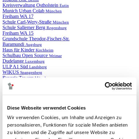
Kreisverwaltung Ostholstein
Eutin
Munich Urban Colab
München
Freiham WA 17
Schule Carl-Wery-Straße
München
Schule Sallerner Berg
Regensburg
Freiham WA 15
Grundschule Theodor-Fischer-Str.
Baramundi
Augsburg
Haus für Kinder
Kirchheim
Schulbau Open Source
Weimar
Dudelange
Luxemburg
ULP A1 Süd
Landsberg
WIKUS
Spangenberg
Bavaria Towers
München
Grundschule Hochstraße
München
Spengelhof
München
Schulen Ratzingerplatz
München
Vollmer WSP 2020
Biberach
Meiller Gärten BF5
München
Diese Webseite verwendet Cookies
Rathaus
Großkarolinenfeld
Hirschgarten
Wir verwenden Cookies, um Inhalte und Anzeigen zu
München
MPI für Physik
Garching
personalisieren, Funktionen für soziale Medien anbieten
Siemens Campus
Erlangen
zu können und die Zugriffe auf unsere Website zu
MB Verlag
Regensburg