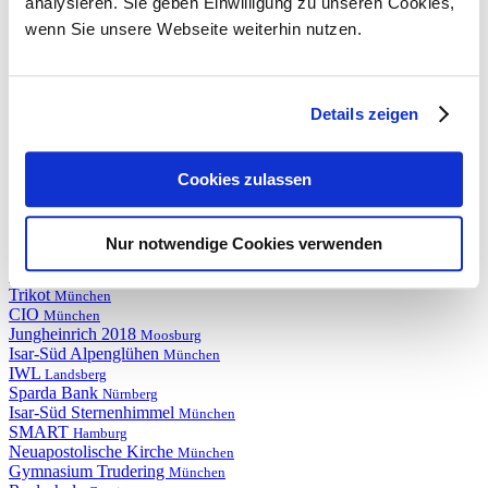
Logistikzentrum FMG
analysieren. Sie geben Einwilligung zu unseren Cookies,
München
Fraport Terminal 3
Frankfurt
wenn Sie unsere Webseite weiterhin nutzen.
Die Bogenscheiben
Deggendorf
Schwabinger Carré ll
München
Königstor
Regensburg
GS Ruth-Drexel-Str.
München
Details zeigen
Elbphilharmonie
Hamburg
Schaeffler
Xiangtan
KUKA
Augsburg
M.UNIQUE
Cookies zulassen
München
EZW
München
Bachstrasse
Berlin
Plus Energie Quartier
Oberursel
Nur notwendige Cookies verwenden
Frankencampus 148
Nürnberg
Prälaturstock
Weyarn
Trikot
München
CIO
München
Jungheinrich 2018
Moosburg
Isar-Süd Alpenglühen
München
IWL
Landsberg
Sparda Bank
Nürnberg
Isar-Süd Sternenhimmel
München
SMART
Hamburg
Neuapostolische Kirche
München
Gymnasium Trudering
München