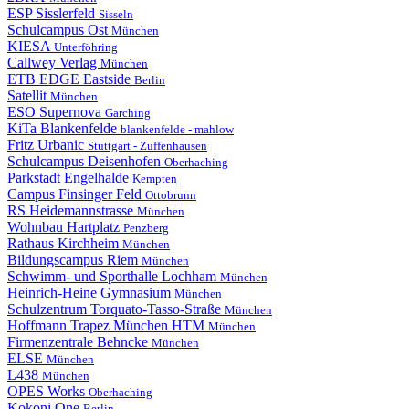
ESP Sisslerfeld
Sisseln
Schulcampus Ost
München
KIESA
Unterföhring
Callwey Verlag
München
ETB EDGE Eastside
Berlin
Satellit
München
ESO Supernova
Garching
KiTa Blankenfelde
blankenfelde - mahlow
Fritz Urbanic
Stuttgart - Zuffenhausen
Schulcampus Deisenhofen
Oberhaching
Parkstadt Engelhalde
Kempten
Campus Finsinger Feld
Ottobrunn
RS Heidemannstrasse
München
Wohnbau Hartplatz
Penzberg
Rathaus Kirchheim
München
Bildungscampus Riem
München
Schwimm- und Sporthalle Lochham
München
Heinrich-Heine Gymnasium
München
Schulzentrum Torquato-Tasso-Straße
München
Hoffmann Trapez München HTM
München
Firmenzentrale Behncke
München
ELSE
München
L438
München
OPES Works
Oberhaching
Kokoni One
Berlin