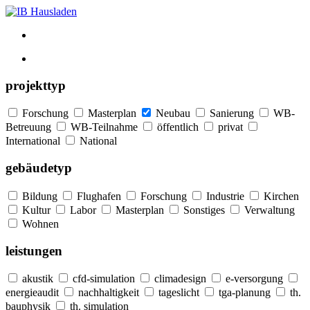
projekttyp
Forschung
Masterplan
Neubau
Sanierung
WB-
Betreuung
WB-Teilnahme
öffentlich
privat
International
National
gebäudetyp
Bildung
Flughafen
Forschung
Industrie
Kirchen
Kultur
Labor
Masterplan
Sonstiges
Verwaltung
Wohnen
leistungen
akustik
cfd-simulation
climadesign
e-versorgung
energieaudit
nachhaltigkeit
tageslicht
tga-planung
th.
bauphysik
th. simulation