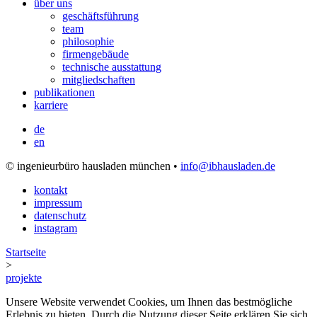
über uns
geschäftsführung
team
philosophie
firmengebäude
technische ausstattung
mitgliedschaften
publikationen
karriere
de
en
© ingenieurbüro hausladen münchen •
info@ibhausladen.de
kontakt
impressum
datenschutz
instagram
Startseite
>
projekte
Unsere Website verwendet Cookies, um Ihnen das bestmögliche
Erlebnis zu bieten. Durch die Nutzung dieser Seite erklären Sie sich