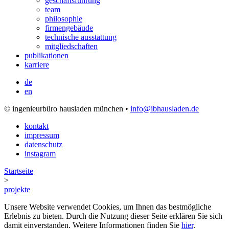
geschäftsführung
team
philosophie
firmengebäude
technische ausstattung
mitgliedschaften
publikationen
karriere
de
en
© ingenieurbüro hausladen münchen •
info@ibhausladen.de
kontakt
impressum
datenschutz
instagram
Startseite
>
projekte
Unsere Website verwendet Cookies, um Ihnen das bestmögliche
Erlebnis zu bieten. Durch die Nutzung dieser Seite erklären Sie sich
damit einverstanden. Weitere Informationen finden Sie
hier
.