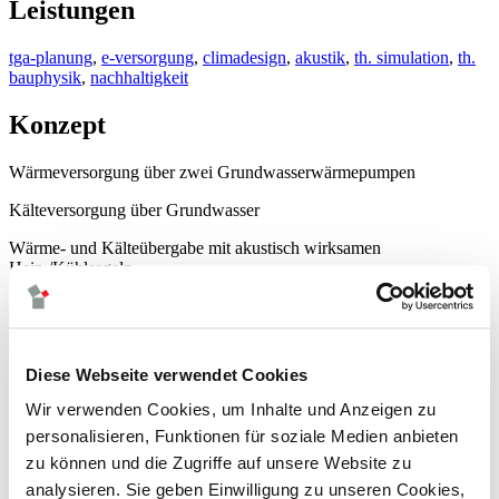
Leistungen
tga-planung
,
e-versorgung
,
climadesign
,
akustik
,
th. simulation
,
th.
bauphysik
,
nachhaltigkeit
Konzept
Wärmeversorgung über zwei Grundwasserwärmepumpen
Kälteversorgung über Grundwasser
Wärme- und Kälteübergabe mit akustisch wirksamen
Heiz-/Kühlsegeln
mechanische Mischlüftung mit 2-fachen Grundluftwechsel in den
Büroräumen (Zuluft mittels flurseitigem Deckenkoffer in die Büros;
Abluft zentral am Schacht) und 5-fachen Luftwechsel in den
Besprechungsräumen
Diese Webseite verwendet Cookies
Bildrechte / Bildnachweis
Wir verwenden Cookies, um Inhalte und Anzeigen zu
personalisieren, Funktionen für soziale Medien anbieten
© ACCUMULATA Real Estate, Visualisierung: Oliv Architekten
zu können und die Zugriffe auf unsere Website zu
analysieren. Sie geben Einwilligung zu unseren Cookies,
neuigkeiten