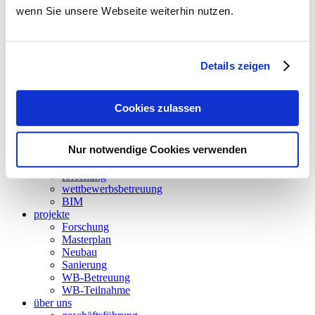
wenn Sie unsere Webseite weiterhin nutzen.
leistungen
climadesign
tga-planung
energieversorgung
gebäudeautomation
Details zeigen
betriebsoptimierung
thermische bauphysik
thermische simulation
Cookies zulassen
akustik
energieaudit
strömungssimulation
Nur notwendige Cookies verwenden
besonnung und tageslicht
nachhaltigkeit
forschung
wettbewerbsbetreuung
BIM
projekte
Forschung
Masterplan
Neubau
Sanierung
WB-Betreuung
WB-Teilnahme
über uns