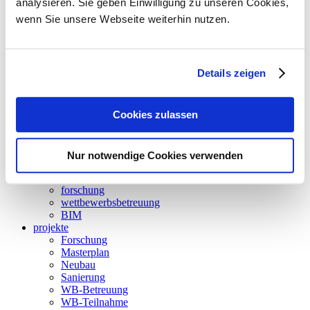
analysieren. Sie geben Einwilligung zu unseren Cookies,
neuigkeiten
wenn Sie unsere Webseite weiterhin nutzen.
leistungen
climadesign
tga-planung
energieversorgung
Details zeigen
gebäudeautomation
betriebsoptimierung
thermische bauphysik
Cookies zulassen
thermische simulation
akustik
energieaudit
strömungssimulation
Nur notwendige Cookies verwenden
besonnung und tageslicht
nachhaltigkeit
forschung
wettbewerbsbetreuung
BIM
projekte
Forschung
Masterplan
Neubau
Sanierung
WB-Betreuung
WB-Teilnahme