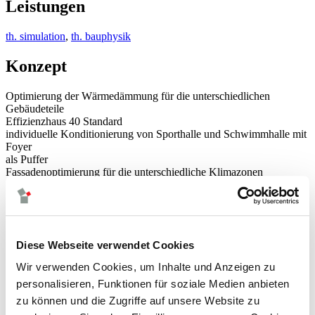
Leistungen
th. simulation
,
th. bauphysik
Konzept
Optimierung der Wärmedämmung für die unterschiedlichen
Gebäudeteile
Effizienzhaus 40 Standard
individuelle Konditionierung von Sporthalle und Schwimmhalle mit
Foyer
als Puffer
Fassadenoptimierung für die unterschiedliche Klimazonen
natürliche Nachtlüftung
PV-Anlage für die Stromerzeugung
Wärmeerzeugung über Kraft-Wärmekopplung
(perspektivisch: Anbindung an Geothermie-Fernwärme)
Luftvolumenströme auf hygienisch erforderliches Minimum
Diese Webseite verwendet Cookies
reduziert
Wir verwenden Cookies, um Inhalte und Anzeigen zu
Bildrechte / Bildnachweis
personalisieren, Funktionen für soziale Medien anbieten
zu können und die Zugriffe auf unsere Website zu
© Dietrich | Untertrifaller Architekten