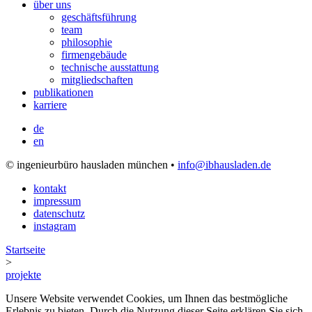
über uns
geschäftsführung
team
philosophie
firmengebäude
technische ausstattung
mitgliedschaften
publikationen
karriere
de
en
© ingenieurbüro hausladen münchen •
info@ibhausladen.de
kontakt
impressum
datenschutz
instagram
Startseite
>
projekte
Unsere Website verwendet Cookies, um Ihnen das bestmögliche
Erlebnis zu bieten. Durch die Nutzung dieser Seite erklären Sie sich