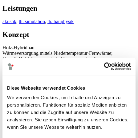
Leistungen
akustik
,
th. simulation
,
th. bauphysik
Konzept
Holz-Hybridbau
Wärmeversorgung mittels Niedertemperatur-Fernwärme;
Haus 1: Heizkörper / zentrale Warmwasserbereitung
Haus 2: Fußbodenheizung / zentrale Warmwasserbereitung
Haus 3: Fußbodenheizung / Frischwasserstationen
Bildrechte / Bildnachweis
Diese Webseite verwendet Cookies
© the imagery
Wir verwenden Cookies, um Inhalte und Anzeigen zu
personalisieren, Funktionen für soziale Medien anbieten
neuigkeiten
leistungen
zu können und die Zugriffe auf unsere Website zu
climadesign
analysieren. Sie geben Einwilligung zu unseren Cookies,
tga-planung
wenn Sie unsere Webseite weiterhin nutzen.
energieversorgung
gebäudeautomation