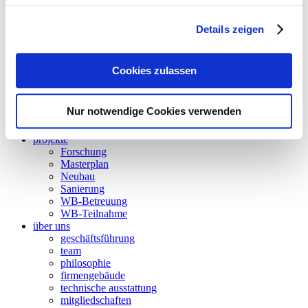
betriebsoptimierung
thermische bauphysik
thermische simulation
Details zeigen
akustik
energieaudit
strömungssimulation
Cookies zulassen
besonnung und tageslicht
nachhaltigkeit
forschung
Nur notwendige Cookies verwenden
wettbewerbsbetreuung
BIM
projekte
Forschung
Masterplan
Neubau
Sanierung
WB-Betreuung
WB-Teilnahme
über uns
geschäftsführung
team
philosophie
firmengebäude
technische ausstattung
mitgliedschaften