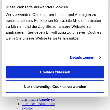
Grundriss - Schnitt
Diese Webseite verwendet Cookies
Wir verwenden Cookies, um Inhalte und Anzeigen zu
personalisieren, Funktionen für soziale Medien anbieten
zu können und die Zugriffe auf unsere Website zu
Optimierung von Oberlichter
analysieren. Sie geben Einwilligung zu unseren Cookies,
wenn Sie unsere Webseite weiterhin nutzen.
Bildrechte / Bildnachweis
Details zeigen
© Quest AG, Visualisierung: Kehrbaumarchitekten AG, München
neuigkeiten
Cookies zulassen
leistungen
climadesign
tga-planung
energieversorgung
Nur notwendige Cookies verwenden
gebäudeautomation
betriebsoptimierung
thermische bauphysik
thermische simulation
akustik