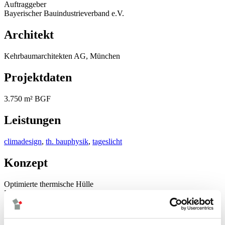
Auftraggeber
Bayerischer Bauindustrieverband e.V.
Architekt
Kehrbaumarchitekten AG, München
Projektdaten
3.750 m² BGF
Leistungen
climadesign
,
th. bauphysik
,
tageslicht
Konzept
Optimierte thermische Hülle
KfW-Effizenzhaus 70 Standard
Optimierte Tageslichtversorgung durch Oberlichter
Wärmeversorgung über Pelletkessel
Wärme- und Kälteübergabe über Fußbodenheizung