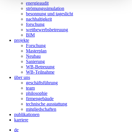
energieaudit
strömungssimulation
besonnung und tageslicht
nachhaltigkeit
forschung
wettbewerbsbetreuung
BIM
projekte
Forschung
Masterplan
Neubau
Sanierung
WB-Betreuung
WB-Teilnahme
über uns
geschäftsführung
team
philosophie
firmengebäude
technische ausstattung
mitgliedschaften
publikationen
karriere
de