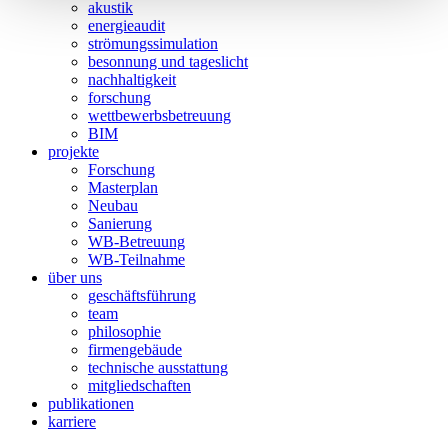
akustik
energieaudit
strömungssimulation
besonnung und tageslicht
nachhaltigkeit
forschung
wettbewerbsbetreuung
BIM
projekte
Forschung
Masterplan
Neubau
Sanierung
WB-Betreuung
WB-Teilnahme
über uns
geschäftsführung
team
philosophie
firmengebäude
technische ausstattung
mitgliedschaften
publikationen
karriere