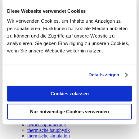
Diese Webseite verwendet Cookies
Energieerzeugungskonzept
Wir verwenden Cookies, um Inhalte und Anzeigen zu
personalisieren, Funktionen für soziale Medien anbieten
zu können und die Zugriffe auf unsere Website zu
Raumkonditionierungskonzept
analysieren. Sie geben Einwilligung zu unseren Cookies,
wenn Sie unsere Webseite weiterhin nutzen.
Bildrechte / Bildnachweis
Details zeigen
© Bayern Projekt GmbH
neuigkeiten
Cookies zulassen
leistungen
climadesign
tga-planung
Nur notwendige Cookies verwenden
energieversorgung
gebäudeautomation
betriebsoptimierung
thermische bauphysik
thermische simulation