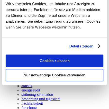
Wir verwenden Cookies, um Inhalte und Anzeigen zu
Energiekonzept - Sommer
personalisieren, Funktionen für soziale Medien anbieten
zu können und die Zugriffe auf unsere Website zu
analysieren. Sie geben Einwilligung zu unseren Cookies,
Bildrechte / Bildnachweis
wenn Sie unsere Webseite weiterhin nutzen.
KSP Jürgen Engel Architekten GmbH
Details zeigen
neuigkeiten
leistungen
climadesign
tga-planung
Cookies zulassen
energieversorgung
gebäudeautomation
betriebsoptimierung
Nur notwendige Cookies verwenden
thermische bauphysik
thermische simulation
akustik
energieaudit
strömungssimulation
besonnung und tageslicht
nachhaltigkeit
forschung