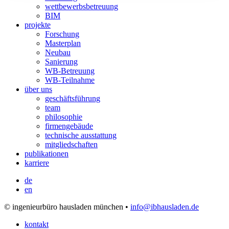
wettbewerbsbetreuung
BIM
projekte
Forschung
Masterplan
Neubau
Sanierung
WB-Betreuung
WB-Teilnahme
über uns
geschäftsführung
team
philosophie
firmengebäude
technische ausstattung
mitgliedschaften
publikationen
karriere
de
en
© ingenieurbüro hausladen münchen •
info@ibhausladen.de
kontakt