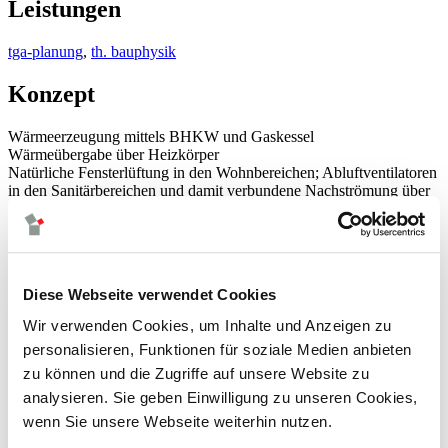
Leistungen
tga-planung
,
th. bauphysik
Konzept
Wärmeerzeugung mittels BHKW und Gaskessel
Wärmeübergabe über Heizkörper
Natürliche Fensterlüftung in den Wohnbereichen; Abluftventilatoren
in den Sanitärbereichen und damit verbundene Nachströmung über
Außenluftdurchlässe für den Grundluftwechsel
zentrale Frischwasserstation mit integrierter Zirkulation
Bildrechte / Bildnachweis
Diese Webseite verwendet Cookies
© Fotografie: Florian Holzherr, Architektur: hirner & riehl
Wir verwenden Cookies, um Inhalte und Anzeigen zu
architekten und stadtplaner partg mbb
personalisieren, Funktionen für soziale Medien anbieten
neuigkeiten
zu können und die Zugriffe auf unsere Website zu
leistungen
analysieren. Sie geben Einwilligung zu unseren Cookies,
climadesign
tga-planung
wenn Sie unsere Webseite weiterhin nutzen.
energieversorgung