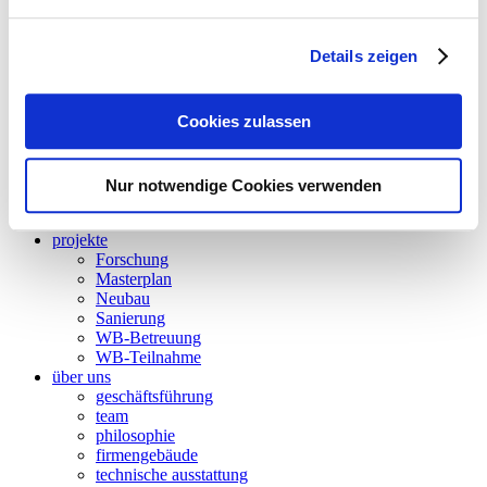
gebäudeautomation
betriebsoptimierung
thermische bauphysik
Details zeigen
thermische simulation
akustik
energieaudit
Cookies zulassen
strömungssimulation
besonnung und tageslicht
nachhaltigkeit
forschung
Nur notwendige Cookies verwenden
wettbewerbsbetreuung
BIM
projekte
Forschung
Masterplan
Neubau
Sanierung
WB-Betreuung
WB-Teilnahme
über uns
geschäftsführung
team
philosophie
firmengebäude
technische ausstattung