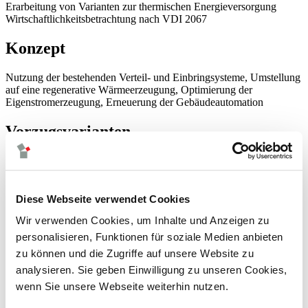
Erarbeitung von Varianten zur thermischen Energieversorgung
Wirtschaftlichkeitsbetrachtung nach VDI 2067
Konzept
Nutzung der bestehenden Verteil- und Einbringsysteme, Umstellung
auf eine regenerative Wärmeerzeugung, Optimierung der
Eigenstromerzeugung, Erneuerung der Gebäudeautomation
Vorzugsvarianten
Bildrechte / Bildnachweis
Diese Webseite verwendet Cookies
Quelle: BayernAtlas
Wir verwenden Cookies, um Inhalte und Anzeigen zu
personalisieren, Funktionen für soziale Medien anbieten
neuigkeiten
zu können und die Zugriffe auf unsere Website zu
leistungen
climadesign
analysieren. Sie geben Einwilligung zu unseren Cookies,
tga-planung
wenn Sie unsere Webseite weiterhin nutzen.
energieversorgung
gebäudeautomation