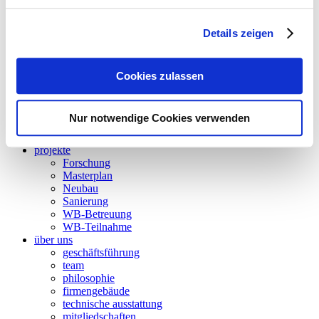
betriebsoptimierung
thermische bauphysik
Details zeigen
thermische simulation
akustik
energieaudit
strömungssimulation
Cookies zulassen
besonnung und tageslicht
nachhaltigkeit
forschung
Nur notwendige Cookies verwenden
wettbewerbsbetreuung
BIM
projekte
Forschung
Masterplan
Neubau
Sanierung
WB-Betreuung
WB-Teilnahme
über uns
geschäftsführung
team
philosophie
firmengebäude
technische ausstattung
mitgliedschaften