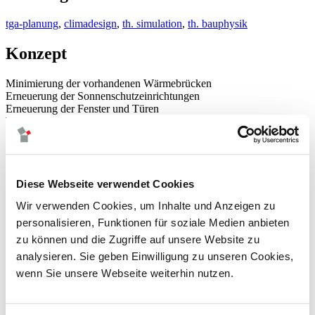
tga-planung
,
climadesign
,
th. simulation
,
th. bauphysik
Konzept
Minimierung der vorhandenen Wärmebrücken
Erneuerung der Sonnenschutzeinrichtungen
Erneuerung der Fenster und Türen
Wärmeerzeugung über Pelletkessel (Grundlast)
Wärmeerzeugung über Gasbrennwertkessel (Spitzenlast)
Wärmeübergabe über Fußbodenheizung und Heizkörper
Natürliche Be- und Entlüftung aller Klassenräume
Verbesserung der WRG der bestehenden Lüftungsanlagen
Diese Webseite verwendet Cookies
Einsatz einer Photovoltaikanlage
Wir verwenden Cookies, um Inhalte und Anzeigen zu
neuigkeiten
leistungen
personalisieren, Funktionen für soziale Medien anbieten
climadesign
zu können und die Zugriffe auf unsere Website zu
tga-planung
analysieren. Sie geben Einwilligung zu unseren Cookies,
energieversorgung
gebäudeautomation
wenn Sie unsere Webseite weiterhin nutzen.
betriebsoptimierung
thermische bauphysik
thermische simulation