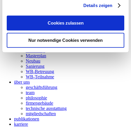
akustik
Details zeigen
energieaudit
strömungssimulation
besonnung und tageslicht
Cookies zulassen
nachhaltigkeit
forschung
wettbewerbsbetreuung
BIM
Nur notwendige Cookies verwenden
projekte
Forschung
Masterplan
Neubau
Sanierung
WB-Betreuung
WB-Teilnahme
über uns
geschäftsführung
team
philosophie
firmengebäude
technische ausstattung
mitgliedschaften
publikationen
karriere